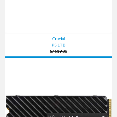
Crucial
P5 1TB
S/ 619.00