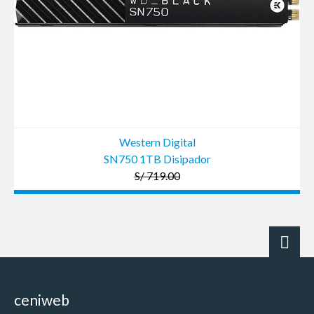
Western Digital
SN750 1TB Disipador
S/ 719.00
ceniweb