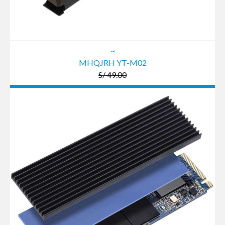
~
MHQJRH YT-M02
S/ 49.00