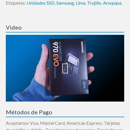
Etiquetas:
Unidades SSD
,
Samsung
,
Lima
,
Trujillo
,
Arequipa
.
Video
Métodos de Pago
Aceptamos Visa, MasterCard, American Express. Tarjetas
de crédito y débito. Transferencias bancarias. Depósitos en