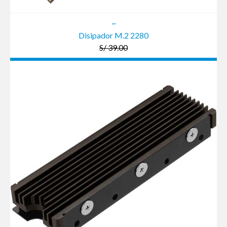
~
Disipador M.2 2280
S/ 39.00